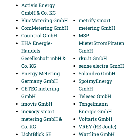
Activis Energy
GmbH & Co. KG
BlueMetering GmbH
metrify smart
ComMetering GmbH
metering GmbH
Countrol GmbH
MSP
EHA Energie-
MieterStromPiraten
Handels-
GmbH
Gesellschaft mbH &
rku.it GmbH
Co. KG
sense electra GmbH
Energy Metering
Solandeo GmbH
Germany GmbH
SpotmyEnergy
GETEC metering
GmbH
GmbH
Teleseo GmbH
imovis GmbH
Tengelmann
inexogy smart
Energie GmbH
metering GmbH &
Voltaris GmbH
Co. KG
VREY (RE Joule)
LichtBlick SE
Wattline GmbH