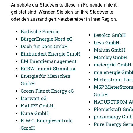
Angebote der Stadtwerke diese im Folgenden nicht
gelistet sind. Wenden Sie sich an Ihre Stadtwerke
oder den zuständigen Netzbetreiber in Ihrer Region.
Badische Energie
Lesolco GmbH
BürgerEnergie Nord eG
Levo GmbH
Dach für Dach GmbH
Malum GmbH
Einhundert Energie GmbH
Marcley GmbH
EM Energiemanagement
metergrid GmbH
EnBW immo+ StromLux
mia energie Gmb
Energie für Menschen
Mieterstrom-Par
GmbH
MSP MieterStrom
Green Planet Energy eG
GmbH
Isarwatt eG
NATURSTROM A
KALIPE GmbH
Pionierkraft Gm
Kuna GmbH
prosumergy Gm
K.W.O. Energiezentrale
Pure Energy Ger
GmbH